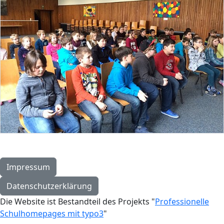
Impressum
Datenschutzerklärung
Die Website ist Bestandteil des Projekts "
Professionelle
Schulhomepages mit typo3
"