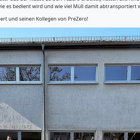
wie es bedient wird und wie viel Müll damit abtransportier
ert und seinen Kollegen von PreZero!