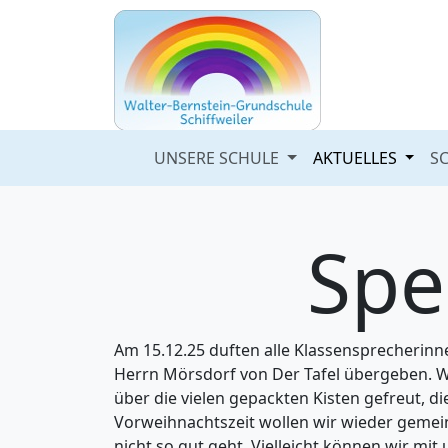
UNSERE SCHULE
AKTUELLES
S
Spe
Am 15.12.25 duften alle Klassensprecherin
Herrn Mörsdorf von Der Tafel übergeben. Wi
über die vielen gepackten Kisten gefreut, di
Vorweihnachtszeit wollen wir wieder gemein
nicht so gut geht. Vielleicht können wir mi