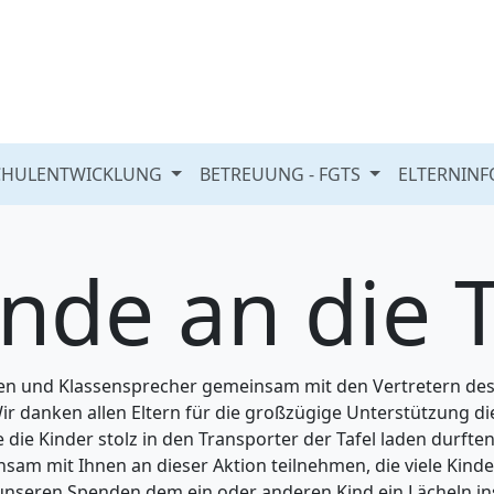
CHULENTWICKLUNG
BETREUUNG - FGTS
ELTERNIN
nde an die T
nen und Klassensprecher gemeinsam mit den Vertretern des
r danken allen Eltern für die großzügige Unterstützung die
e die Kinder stolz in den Transporter der Tafel laden durfte
sam mit Ihnen an dieser Aktion teilnehmen, die viele Kinde
t unseren Spenden dem ein oder anderen Kind ein Lächeln in