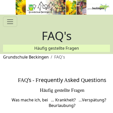
FAQ's
Häufig gestellte Fragen
Grundschule Beckingen
FAQ's
‘s
requently
sked
uestions
FAQ
- F
A
Q
Häufig gestellte Fragen
Was mache ich, bei
… Krankheit?
…Verspätung?
…
Beurlaubung?