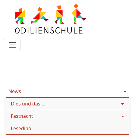
Rootpage
News
News
Sport
Basketball
Sport vernetzt:
News
Dies und das...
Fastnacht
Lesedino