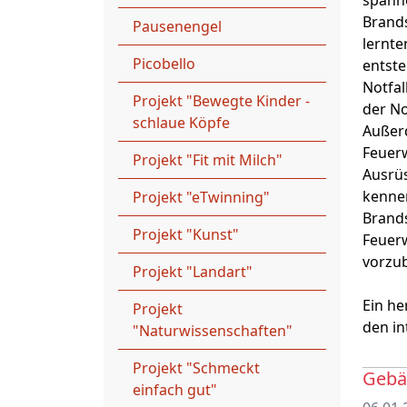
spann
Brand
Pausenengel
lernte
Picobello
entste
Notfal
Projekt "Bewegte Kinder -
der No
schlaue Köpfe
Außer
Feuer
Projekt "Fit mit Milch"
Ausrü
kenne
Projekt "eTwinning"
Brand
Projekt "Kunst"
Feuerw
vorzu
Projekt "Landart"
Ein he
Projekt
den in
"Naturwissenschaften"
Projekt "Schmeckt
Gebär
einfach gut"