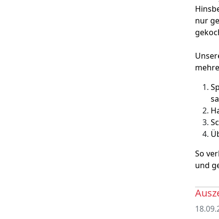
Hinsb
nur ge
gekoc
Unsere
mehrer
Sp
s
Ha
Sc
Üb
So ver
und g
Ausz
18.09.