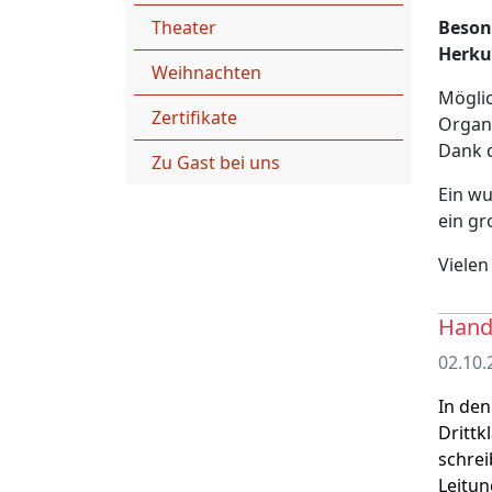
Theater
Beson
Herku
Weihnachten
Möglic
Zertifikate
Organ
Dank 
Zu Gast bei uns
Ein wu
ein gr
Vielen
Handl
02.10.
In den
Drittk
schrei
Leitun