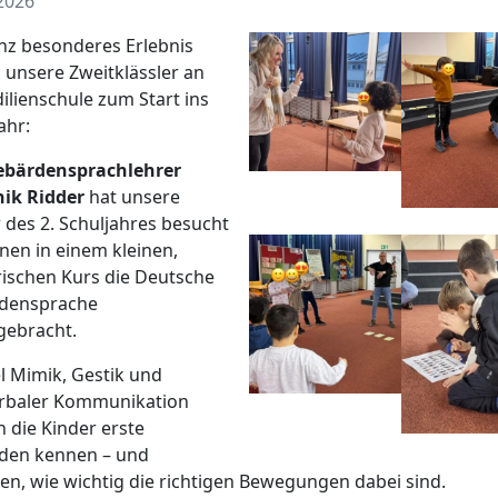
2026
nz besonderes Erlebnis
 unsere Zweitklässler an
ilienschule zum Start ins
ahr:
ebärdensprachlehrer
ik Ridder
hat unsere
 des 2. Schuljahres besucht
nen in einem kleinen,
rischen Kurs die Deutsche
densprache
gebracht.
el Mimik, Gestik und
rbaler Kommunikation
n die Kinder erste
den kennen – und
en, wie wichtig die richtigen Bewegungen dabei sind.