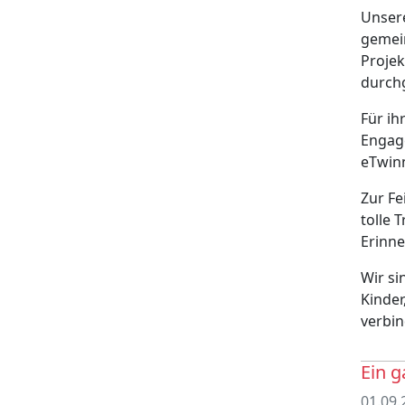
Unsere
gemei
Projek
durchg
Für ih
Engag
eTwinn
Zur Fe
tolle 
Erinne
Wir si
Kinder
verbin
Ein g
01.09.