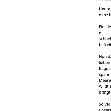
Heute 
ganz b
Ein kl
missli
schnel
befrei
Nun da
lieben
Bagusc
spann
Meeres
Wildti
bringt
So ver
unsere