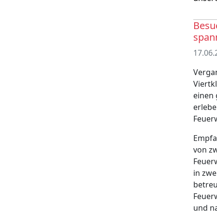
Besuc
spann
17.06.
Verga
Viertk
einen
erlebe
Feuerw
Empfa
von zw
Feuerw
in zwe
betreu
Feuerw
und na