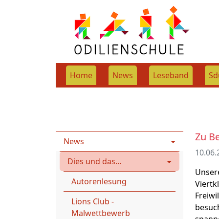
Home
News
Leseband
Sd
Rootpage
News
News
Dies und das...
Zu Be
News
10.06.
Dies und das...
Unsere
Autorenlesung
Viertk
Freiwi
Lions Club -
besuch
Malwettbewerb