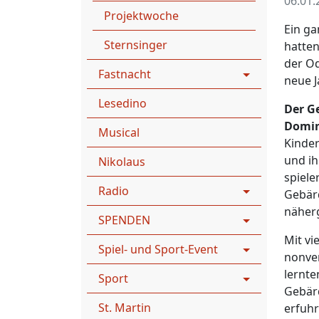
06.01.
Projektwoche
Ein ga
Sternsinger
hatten
der Od
Fastnacht
neue J
Lesedino
Der G
Domin
Musical
Kinder
und ih
Nikolaus
spiele
Radio
Gebär
näher
SPENDEN
Mit vi
Spiel- und Sport-Event
nonve
lernte
Sport
Gebär
St. Martin
erfuhr