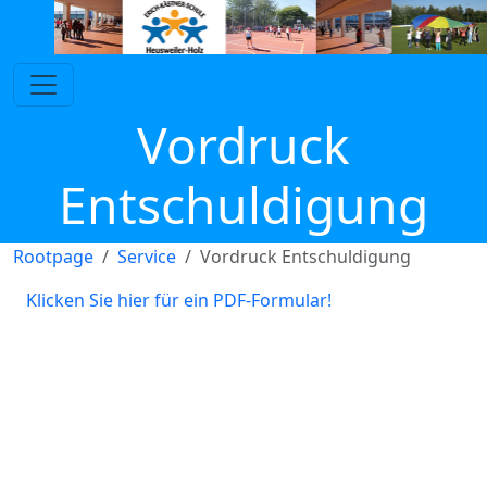
Vordruck
Entschuldigung
Rootpage
Service
Vordruck Entschuldigung
Klicken Sie hier für ein PDF-Formular!