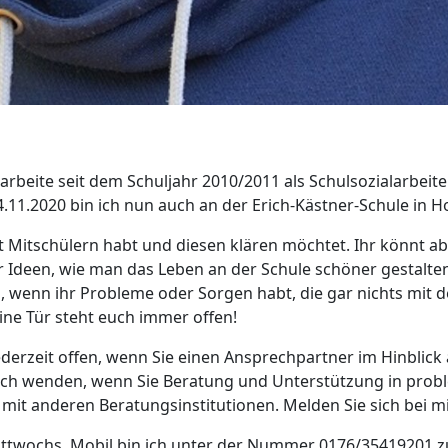
rbeite seit dem Schuljahr 2010/2011 als Schulsozialarbeit
11.2020 bin ich nun auch an der Erich-Kästner-Schule in Hol
mit Mitschülern habt und diesen klären möchtet. Ihr könnt 
 Ideen, wie man das Leben an der Schule schöner gestalten
 wenn ihr Probleme oder Sorgen habt, die gar nichts mit d
ne Tür steht euch immer offen!
jederzeit offen, wenn Sie einen Ansprechpartner im Hinblic
mich wenden, wenn Sie Beratung und Unterstützung in prob
 mit anderen Beratungsinstitutionen. Melden Sie sich bei m
mittwochs. Mobil bin ich unter der Nummer 0176/35419201 z