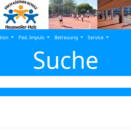
tion
Päd. Impuls
Betreuung
Service
Suche