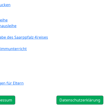
rucken
eihe
hausleihe
abe des Saarppfalz-Kreises
wimmunterricht
en für Eltern
ressum
Datenschutzerklärung