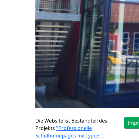
Die Website ist Bestandteil des
Imp
Projekts
"Professionelle
Schulhomepages mit typo3"
.