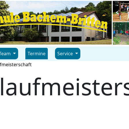
Team
Termine
Service
fmeisterschaft
laufmeister