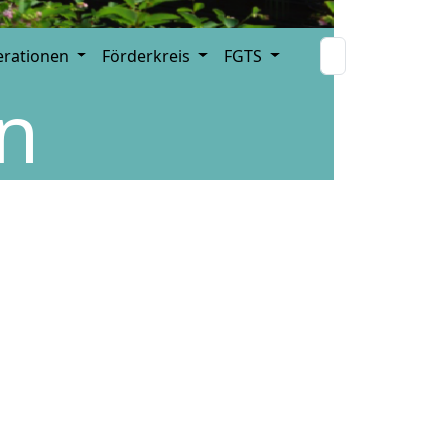
erationen
Förderkreis
FGTS
n