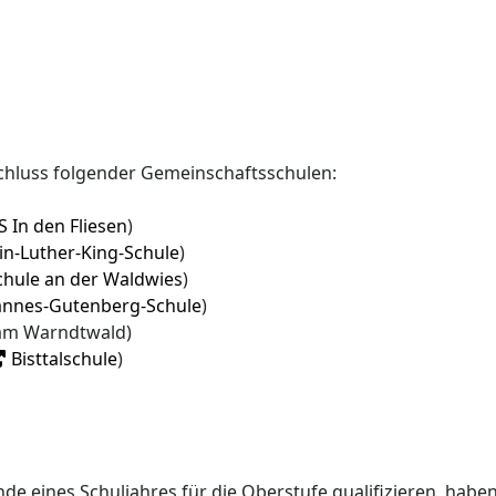
hluss folgender Gemeinschaftsschulen:
 In den Fliesen
)
in-Luther-King-Schule
)
chule an der Waldwies
)
annes-Gutenberg-Schule
)
am Warndtwald)
Bisttalschule
)
Ende eines Schuljahres für die Oberstufe qualifizieren, hab