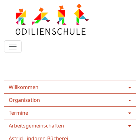
Rootpage
Home
FGTS - Freiwillige Ganztagsschule
Willkommen
Organisation
Termine
Arbeitsgemeinschaften
Astrid-Lindgren-Bücherei