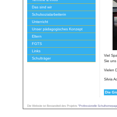
Das sind wir
Schulsozialarbeiterin
Unterricht
Unser pädagogisches Konzept
Eltern
FGTS
Links
Viel Sp
Schulträger
Sie uns
Vielen
Silvia A
Die Gr
Die Website ist Bestandteil des Projekts
"Professionelle Schulhomepage