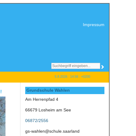
Impressum
5.8.2026 : 14:56 : +0200
Grundschule Wahlen
!
Am Herrenpfad 4
66679 Losheim am See
06872/2556
gs-wahlen@schule.saarland