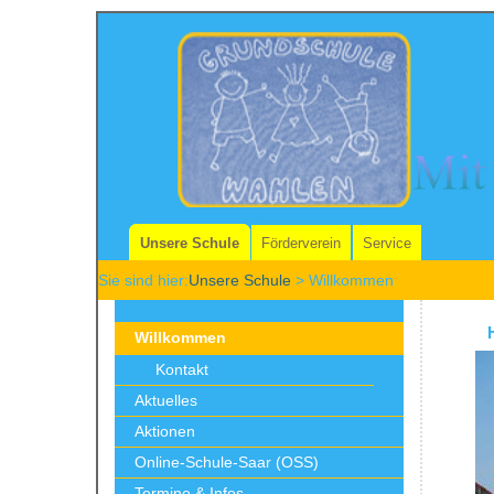
Unsere Schule
Förderverein
Service
Sie sind hier:
Unsere Schule
> Willkommen
Willkommen
Kontakt
Aktuelles
Aktionen
Online-Schule-Saar (OSS)
Termine & Infos