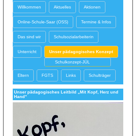
Willkommen
Aktuelles
Aktionen
Online-Schule-Saar (OSS)
Termine & Infos
Das sind wir
Schulsozialarbeiterin
Unterricht
Unser pädagogisches Konzept
Schulkonzept-JÜL
Eltern
FGTS
Links
Schulträger
Unser pädagogisches Leitbild „Mit Kopf, Herz und
Hand“