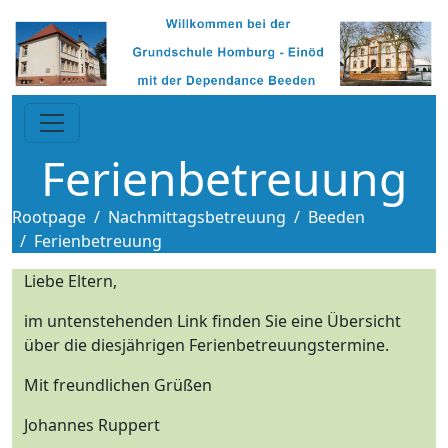
Ferienbetreuung
Rootpage
Nachmittagsbetreuung
Beeden
Ferienbetreuung
Liebe Eltern,
im untenstehenden Link finden Sie eine Übersicht
über die diesjährigen Ferienbetreuungstermine.
Mit freundlichen Grüßen
Johannes Ruppert