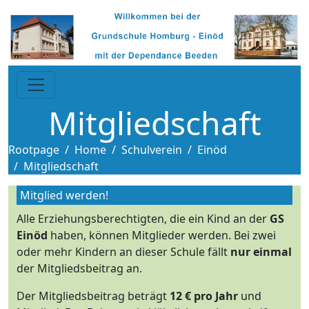
Mitgliedschaft
Rootpage
Home
Schulverein
Einöd
Mitgliedschaft
Mitglied werden!
Alle Erziehungsberechtigten, die ein Kind an der
GS
Einöd
haben, können Mitglieder werden. Bei zwei
oder mehr Kindern an dieser Schule fällt
nur einmal
der Mitgliedsbeitrag an.
Der Mitgliedsbeitrag beträgt
12 € pro Jahr
und