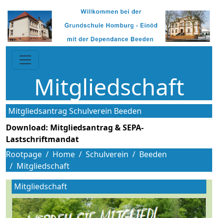
Mitgliedschaft
Mitgliedsantrag Schulverein Beeden
Download: Mitgliedsantrag & SEPA-
Lastschriftmandat
Rootpage
Home
Schulverein
Beeden
Mitgliedschaft
Mitgliedschaft