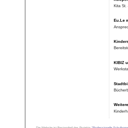
Kita St.
Eu.Le 
Ansprec
Kinder
Bereits
KIBIZ u
Werksta
Stadtbi
Bücher
Weitere
Kinderh
Die Website ist Bestandteil des Projekts
"Professionelle Schulhom