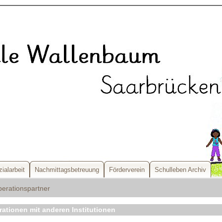
ialarbeit
Nachmittagsbetreuung
Förderverein
Schulleben Archiv
erationspartner
ationen mit anderen Institutionen