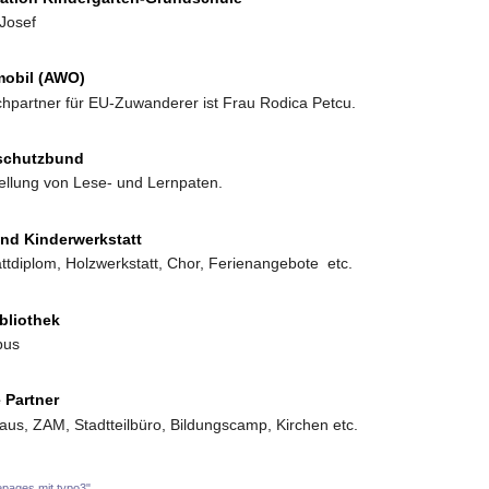
 Josef
mobil (AWO)
hpartner für EU-Zuwanderer ist Frau Rodica Petcu.
schutzbund
tellung von Lese- und Lernpaten.
nd Kinderwerkstatt
ttdiplom, Holzwerkstatt, Chor, Ferienangebote etc.
bliothek
bus
 Partner
aus, ZAM, Stadtteilbüro, Bildungscamp, Kirchen etc.
epages mit typo3"