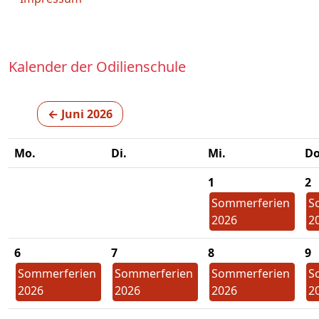
Kalender der Odilienschule
← Juni 2026
Mo.
Di.
Mi.
Do
1
2
Sommerferien
S
2026
2
6
7
8
9
Sommerferien
Sommerferien
Sommerferien
S
2026
2026
2026
2