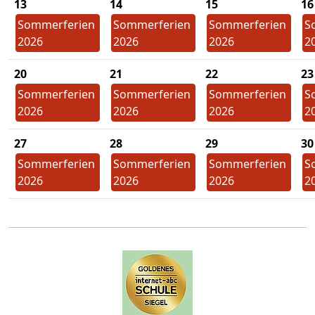
13
14
15
16
Sommerferien
Sommerferien
Sommerferien
S
2026
2026
2026
2
20
21
22
23
Sommerferien
Sommerferien
Sommerferien
S
2026
2026
2026
2
27
28
29
30
Sommerferien
Sommerferien
Sommerferien
S
2026
2026
2026
2