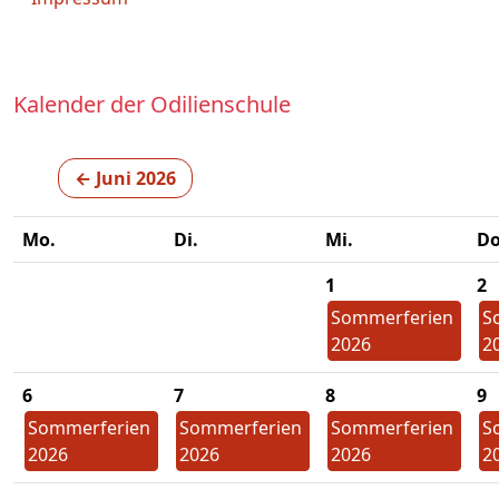
Kalender der Odilienschule
← Juni 2026
Mo.
Di.
Mi.
Do
1
2
Sommerferien
S
2026
2
6
7
8
9
Sommerferien
Sommerferien
Sommerferien
S
2026
2026
2026
2