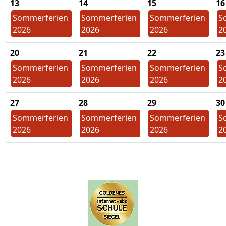
13
14
15
16
Sommerferien
Sommerferien
Sommerferien
S
2026
2026
2026
2
20
21
22
23
Sommerferien
Sommerferien
Sommerferien
S
2026
2026
2026
2
27
28
29
30
Sommerferien
Sommerferien
Sommerferien
S
2026
2026
2026
2