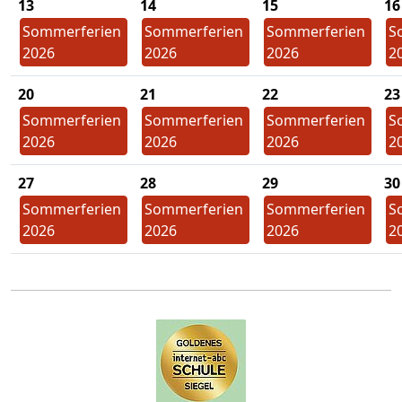
13
14
15
16
Sommerferien
Sommerferien
Sommerferien
S
2026
2026
2026
2
20
21
22
23
Sommerferien
Sommerferien
Sommerferien
S
2026
2026
2026
2
27
28
29
30
Sommerferien
Sommerferien
Sommerferien
S
2026
2026
2026
2