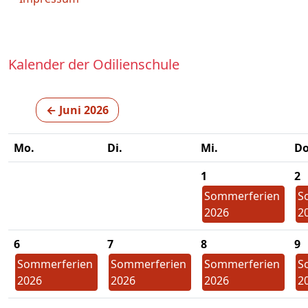
Kalender der Odilienschule
← Juni 2026
Mo.
Di.
Mi.
Do
1
2
Sommerferien
S
2026
2
6
7
8
9
Sommerferien
Sommerferien
Sommerferien
S
2026
2026
2026
2